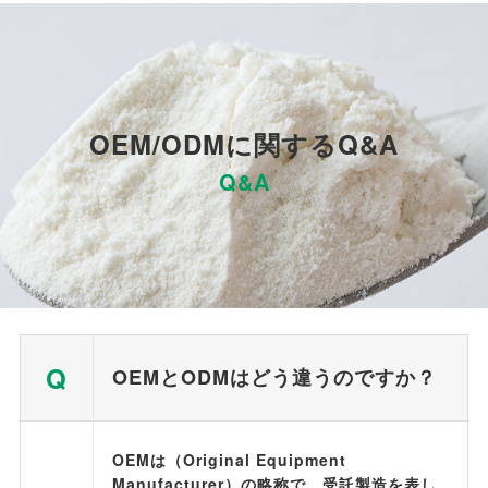
OEM/ODM
Q&A
に関する
Q&A
Q
OEM
ODM
と
はどう違うのですか？
OEM
Original Equipment
は（
Manufacturer
）の略称で、受託製造を表し